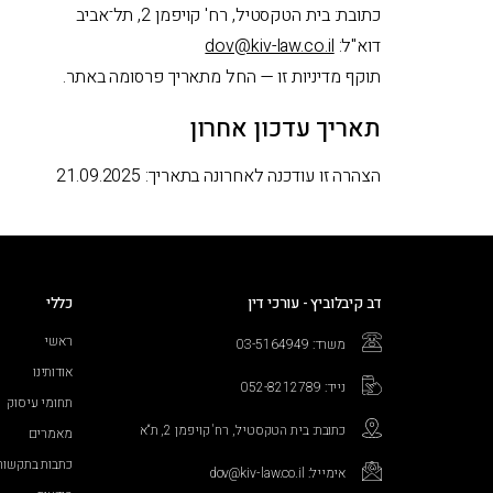
כתובת: בית הטקסטיל, רח' קויפמן 2, תל־אביב
דוא"ל:
dov@kiv-law.co.il
תוקף מדיניות זו — החל מתאריך פרסומה באתר.
תאריך עדכון אחרון
הצהרה זו עודכנה לאחרונה בתאריך: 21.09.2025
דב קיבלוביץ - עורכי דין
כללי
ראשי
משרד: 03-5164949
אודותינו
נייד: 052-8212789
תחומי עיסוק
כתובת: בית הטקסטיל, רח' קויפמן 2, ת“א
מאמרים
כתבות בתקשור
אימייל: dov@kiv-law.co.il