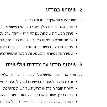
2. שימוש במידע
נשתמש במידע שייאסף למטרות הבאות:
מתן מענה לפניות שלך, ייעוץ משפטי ראשוני או הפנ
ניהול תקשורת שוטפת עם לקוחות – דיוור, עדכונים,
שיפור חוויית השימוש באתר — ניתוח סטטיסטי, הת
עמידה בדרישות משפטיות, רגולטוריות וחובת דיווחים
שמירה על זכויותינו המשפטיות, מניעת שימוש לרע
3. שיתוף מידע עם צדדים שלישיים
לא נעביר את המידע האישי שלך לצדדים שלישיים אלא א
זה נדרש כדי לספק את השירות (למשל ספק אימייל, 
קיימת חובה חוקית או דרישה של רשות מוסמכת.
כרוך בהליך משפטי או דרישה לחיזוק זכויותינו המש
בעת מיזוג, רכישה או שינוי מבני — בכפוף להתחייב