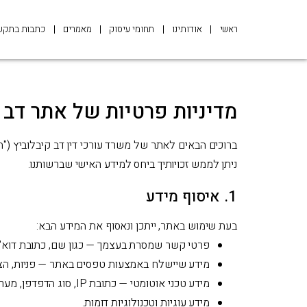
ראשי
אודותינו
תחומי עיסוק
מאמרים
כתבות בתקש
מדיניות פרטיות של אתר דב קיבלוב
ברוכים הבאים לאתר של משרד עורכי דין דב קיבלוביץ ("המ
ניתן לממש זכויותיך ביחס למידע האישי שברשותנו.
1. איסוף מידע
בעת שימוש באתר, ייתכן ונאסוף את המידע הבא:
פרטי קשר שמסרת בעצמך — כגון שם, כתובת דוא"ל,
מידע שיישלח באמצעות טפסים באתר — פניות, הצ
מידע טכני אוטומטי — כתובת IP, סוג הדפדפן, מערכת ההפעלה, דפי כניסה ויציאה, זמן שהייה באתר.
מידע עוגיות וטכנולוגיות דומות.