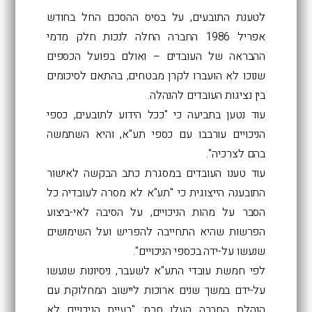
לטענת התובעים, על בסיס ההסכם החל בחודש
אפריל 1986 החברה החלה לנכות חלק מדמי
ההבראה של העובדים – ואולם בפועל הכספים
שנוכו לא הועברו לקרן מבטחים, בהתאם לסיכומים
בין נציגות העובדים להנהלה.
עוד נטען בתביעה כי "ככל הידוע לתובעים, כספי
הניכויים עורבבו עם כספי תע"א, והיא השתמשה
בהם לצרכיה".
עוד טענו העובדים במסגרת כתב הבקשה לאישור
התובענה הייצוגית כי "תע"א לא מסרה לעובדיה כל
הסבר על מהות הניכויים, על הסיבה לאי-ביצוע
הפרשות שהיא התחייבה להפריש ועל השימושים
שנעשו על-ידה בכספי הניכויים".
לפי חמשת עובדי התע"א לשעבר, ניסיונות שנעשו
על-ידם במשך שנים ארוכות ליישוב המחלוקת עם
הנהלת החברה העלו חרס: "בעיית הניכויים לא