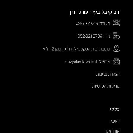
דב קיבלוביץ - עורכי דין
משרד: 03-5164949
נייד: 052-8212789
כתובת: בית הטקסטיל, רח' קויפמן 2, ת“א
אימייל: dov@kiv-law.co.il
הצהרת נגישות
מדיניות הפרטיות
כללי
ראשי
אודותינו