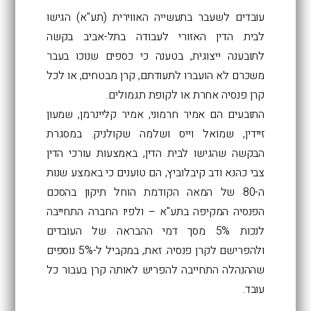
עובדים לשעבר ב
תעשייה האווירית
(תע"א) הגישו
ל
בית הדין האזורי לעבודה
בתל-אביב בקשה
ל
תובענה ייצוגית
, בטענה כי כספים שנוכו בעבר
משכרם לא הועברו לתעודתם, קרן
מבטחים
, או לכל
קרן פנסיה אחרת או לקופת תגמולים.
התובעים הם אמיר חרמוני, אמיר קליינרמן, שמעון
זיידין, שמואל וייס ושלמה שקולניק. במסגרת
הבקשה שהגישו לבית הדין, באמצעות עורכי הדין
צבי כהנא ודב קיבלוביץ, הם טוענים כי באמצע שנות
ה-80 של המאה הקודמת הוחל תיקון בהסכם
הפנסיה המקיפה בתע"א – ולפיו החברה התחייבה
לנכות 5% מסך
דמי ההבראה
של העובדים
ולהפרישם לקרן פנסיה. זאת, במקביל ל-5% נוספים
שההנהלה התחייבה להפריש לאותה קרן בעבור כל
עובד.