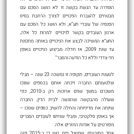
הוסדרה עד הגשת בקשה זו: לא הושג הסכם עם
מבטחים להעברת הניכויים לצורך הרחבת בסיס
הפנסיה של עובדי תע"א, ולא הושג כל הסכם עם
ארגון העובדים בקשר לניכויים. למרות כל אלה,
התע"א המשיכה לבצע את הניכויים באותה מתכונת
עד שנת 2009, אז חדלה מביצוע הניכויים באופן
חד-צדדי וללא כל הודעה והסבר".
לטענת העובדים, תקופה זו נמשכה 23 שנה – מבלי
שלטענתם החברה זיכתה אותם בכספים שנוכו
משכרם במשך שנים ארוכות. רק ב-2010, כפי
שעולה מהבקשה שהוגשה לבית הדין, החברה
שינתה את מדיניותה והחלה להשיב כספים שנוכו –
אך באופן סלקטיבי, ומבלי שניתנו לעובדים הסברים
מפורטים על אודות החזרים אלה.
אחד התובעים, שמואל וייס, טען כי ב-2015 פנה