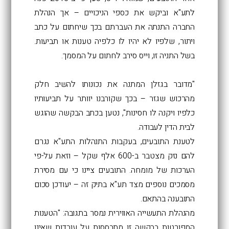
לתע"א וביקש את כספי הניכויים – אך הנהלת
החברה התנתה את העברתם בכך שיחתום על כתב
ויתור, שלפיו לא יהיו לו כלפיה טענות או תביעות.
בשל התניה זו, וייס סירב לחתום על המסמך.
"מדובר בגזלן המתנה את נכונותו להשיב חלק
מהרכוש שגזר – בכך שקורבנו יוותר על תביעותיו
כלפיו ויקנה לו חסינות", נטען בכתב הבקשה שהוגש
לבית הדין לעבודה.
לטענת התובעים, בעקבות התנהלות התע"א נגרם
להם נזק מצטבר ב-600 אלף שקל – וזאת על-פי
הערכות של מומחה. התובעים ציינו כי עם מסירת
מסמכים נוספים מצד תע"א בתיק זה – יעודכן סכום
התובענה בהתאם.
מהנהלת התעשייה האווירית נמסר בתגובה: "הטענות
המפורטות בבקשה זו מתבססות על עובדות שאינן