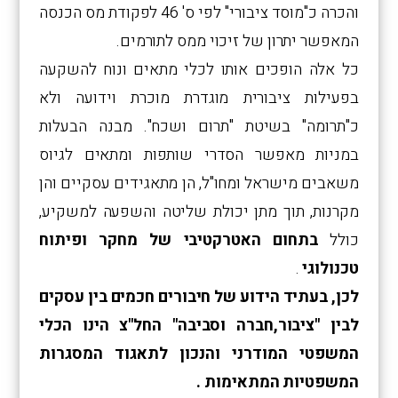
והכרה כ"מוסד ציבורי" לפי ס' 46 לפקודת מס הכנסה
המאפשר יתרון של זיכוי ממס לתורמים.
כל אלה הופכים אותו לכלי מתאים ונוח להשקעה
בפעילות ציבורית מוגדרת מוכרת וידועה ולא
כ"תרומה" בשיטת "תרום ושכח". מבנה הבעלות
במניות מאפשר הסדרי שותפות ומתאים לגיוס
משאבים מישראל ומחו"ל, הן מתאגידים עסקיים והן
מקרנות, תוך מתן יכולת שליטה והשפעה למשקיע,
כולל
בתחום האטרקטיבי של מחקר ופיתוח
טכנולוגי
.
לכן, בעתיד הידוע של חיבורים חכמים בין עסקים
לבין "ציבור,חברה וסביבה" החל"צ הינו הכלי
המשפטי המודרני והנכון לתאגוד המסגרות
המשפטיות המתאימות .