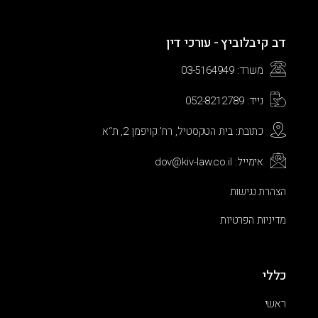
דב קיבלוביץ - עורכי דין
משרד: 03-5164949
נייד: 052-8212789
כתובת: בית הטקסטיל, רח' קויפמן 2, ת“א
אימייל: dov@kiv-law.co.il
הצהרת נגישות
מדיניות הפרטיות
כללי
ראשי