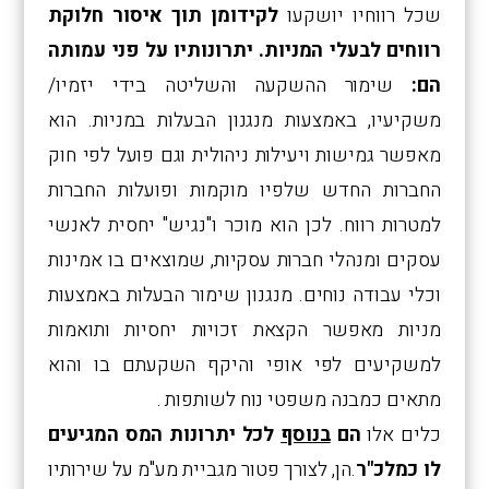
שכל רווחיו יושקעו
לקידומן תוך איסור חלוקת
רווחים לבעלי המניות. יתרונותיו על פני עמותה
הם:
שימור ההשקעה והשליטה בידי יזמיו/
משקיעיו, באמצעות מנגנון הבעלות במניות. הוא
מאפשר גמישות ויעילות ניהולית וגם פועל לפי חוק
החברות החדש שלפיו מוקמות ופועלות החברות
למטרות רווח. לכן הוא מוכר ו"נגיש" יחסית לאנשי
עסקים ומנהלי חברות עסקיות, שמוצאים בו אמינות
וכלי עבודה נוחים. מנגנון שימור הבעלות באמצעות
מניות מאפשר הקצאת זכויות יחסיות ותואמות
למשקיעים לפי אופי והיקף השקעתם בו והוא
מתאים כמבנה משפטי נוח לשותפות .
כלים אלו
הם
בנוסף
לכל יתרונות המס המגיעים
לו כמלכ"ר
.הן, לצורך פטור מגביית מע"מ על שירותיו