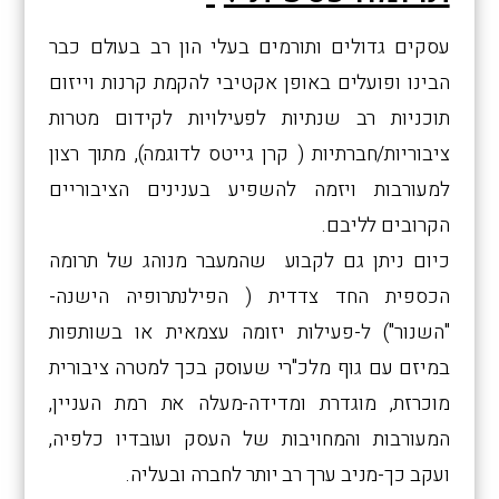
עסקים גדולים ותורמים בעלי הון רב בעולם כבר
הבינו ופועלים באופן אקטיבי להקמת קרנות וייזום
תוכניות רב שנתיות לפעילויות לקידום מטרות
ציבוריות/חברתיות ( קרן גייטס לדוגמה), מתוך רצון
למעורבות ויזמה להשפיע בענינים הציבוריים
הקרובים לליבם.
כיום ניתן גם לקבוע שהמעבר מנוהג של תרומה
הכספית החד צדדית ( הפילנתרופיה הישנה-
"השנור") ל-פעילות יזומה עצמאית או בשותפות
במיזם עם גוף מלכ"רי שעוסק בכך למטרה ציבורית
מוכרזת, מוגדרת ומדידה-מעלה את רמת העניין,
המעורבות והמחויבות של העסק ועובדיו כלפיה,
ועקב כך-מניב ערך רב יותר לחברה ובעליה.